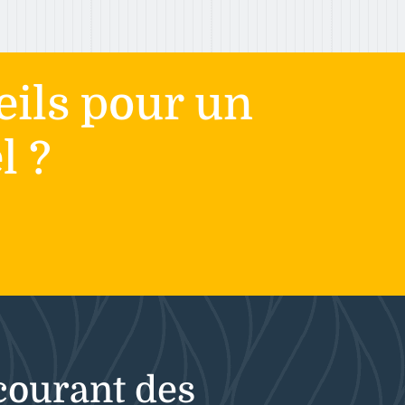
eils pour un
l ?
courant des