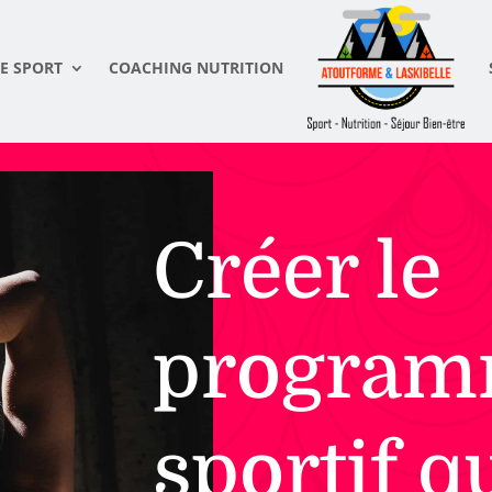
E SPORT
COACHING NUTRITION
Créer le
progra
sportif q