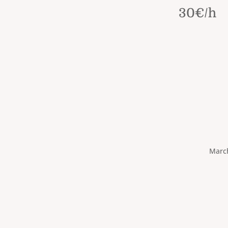
30€/h
March