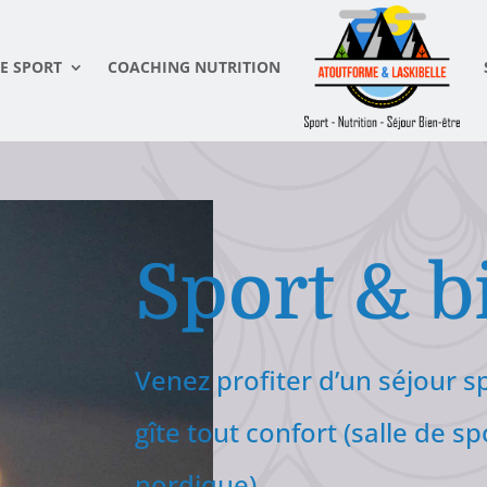
E SPORT
COACHING NUTRITION
Sport & b
Venez profiter d’un séjour s
gîte tout confort (salle de s
nordique)