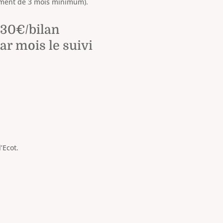
ment de 3 mois minimum).
30€/bilan
ar mois le suivi
’Ecot.