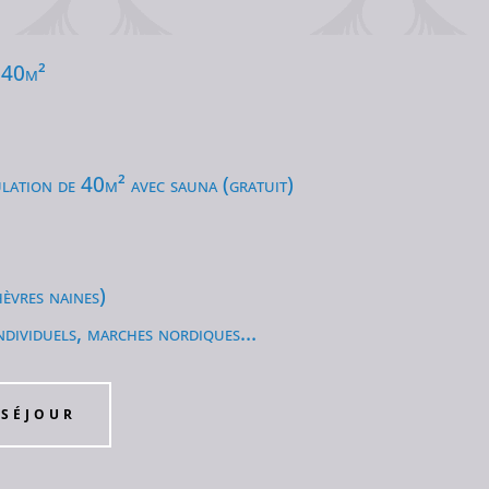
e 40m²
ulation de 40m² avec sauna (gratuit)
hèvres
naines)
ndividuels, marches nordiques…
 SÉJOUR