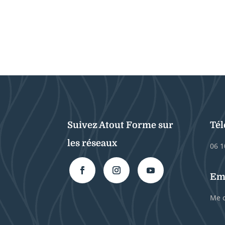
Suivez Atout Forme sur
Té
les réseaux
06 1
Em
Me c