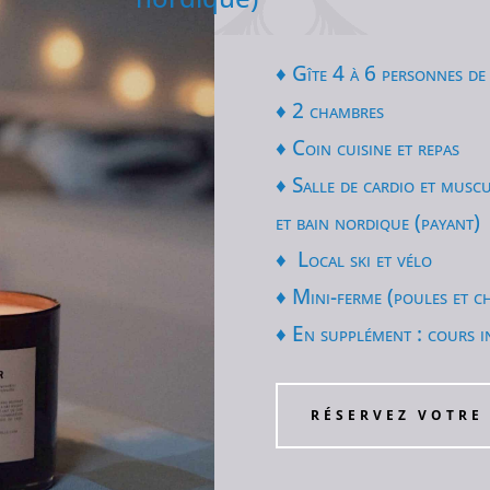
♦ Gîte 4 à 6 personnes d
♦ 2 chambres
♦ Coin cuisine et repas
♦ Salle de cardio et musc
et b
ain nordique (payant)
♦ Local ski et vélo
♦ Mini-ferme (poules et
c
♦ En supplément : cours i
RÉSERVEZ VOTRE