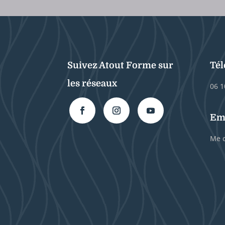
Suivez Atout Forme sur
Té
les réseaux
06 1
Em
Me c