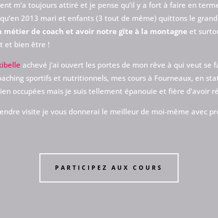
 m’a toujours attiré et je pense qu’il y a fort à faire en terme
qu’en 2013 mari et enfants (3 tout de même) quittons le grand 
 métier de coach et avoir notre gîte à la montagne
et surto
 et bien être !
kibelle
achevé j’ai ouvert les portes de mon rêve à qui veut se fai
oaching sportifs et nutritionnels, mes cours à Fourneaux, en s
ien occupées mais je suis tellement épanouie et fière d’avoir r
rendre visite je vous donnerai le meilleur de moi-même avec pr
PARTICIPEZ AUX COURS