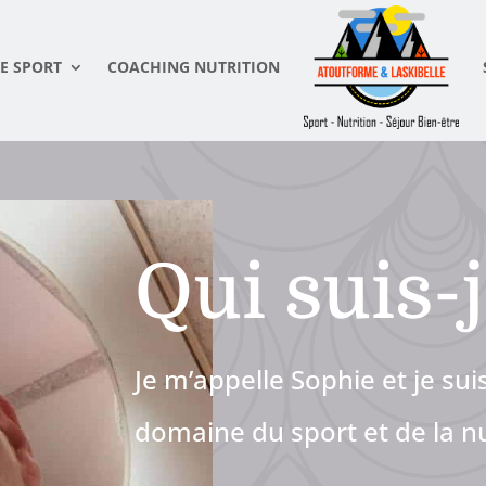
E SPORT
COACHING NUTRITION
Qui suis-j
Je m’appelle Sophie et je sui
domaine du sport et de la nu